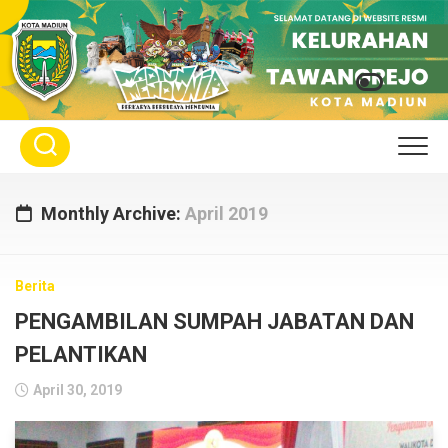
Skip
to
content
Monthly Archive:
April 2019
Berita
PENGAMBILAN SUMPAH JABATAN DAN
PELANTIKAN
April 30, 2019