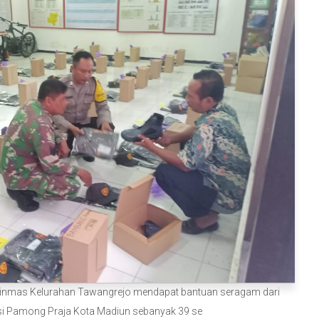
Aspirasi
dan
Pengaduan
Produk
Hukum
Layanan
Publik
Struktur
PPID
linmas Kelurahan Tawangrejo mendapat bantuan seragam dari
si Pamong Praja Kota Madiun sebanyak 39 se