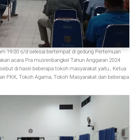
m 19.00 s/d selesai bertempat di gedung Pertemuan
dakan acara Pra musrenbangkel Tahun Anggaran 2024
sebut di hasiri beberapa tokoh masyarakat yaitu ; Ketua
Dari PKK, Tokoh Agama, Tokoh Masyarakat dan beberapa