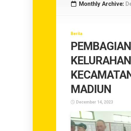
Kecama
Monthly Archive:
D
Kartoha
Kecama
Taman
Berita
Kecama
PEMBAGIAN
Manguh
KELURAHAN
KECAMATAN
MADIUN
December 14, 2023