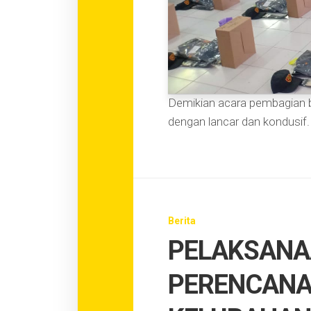
Demikian acara pembagian b
dengan lancar dan kondusif.
Berita
PELAKSANA
PERENCAN