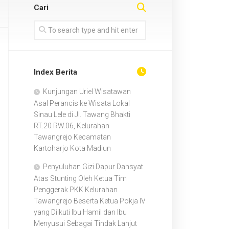
Kelurahan
Cari
Kartoharjo
Kelurahan
Kanigoro
Kelurahan
Index Berita
Kelun
Kunjungan Uriel Wisatawan
Kelurahan
Asal Perancis ke Wisata Lokal
Rejomulyo
Sinau Lele di Jl. Tawang Bhakti
RT.20 RW.06, Kelurahan
Kelurahan
Tawangrejo Kecamatan
Tawangrejo
Kartoharjo Kota Madiun
Kelurahan
Penyuluhan Gizi Dapur Dahsyat
Klegen
Atas Stunting Oleh Ketua Tim
Penggerak PKK Kelurahan
Kelurahan
Tawangrejo Beserta Ketua Pokja IV
Oro-
Oro
yang Diikuti Ibu Hamil dan Ibu
Ombo
Menyusui Sebagai Tindak Lanjut