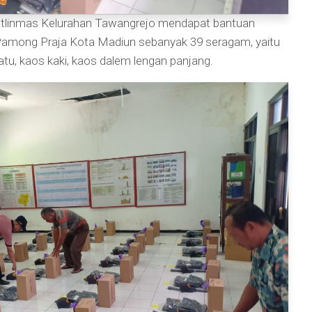
tlinmas Kelurahan Tawangrejo mendapat bantuan
 Pamong Praja Kota Madiun sebanyak 39 seragam, yaitu
epatu, kaos kaki, kaos dalem lengan panjang.