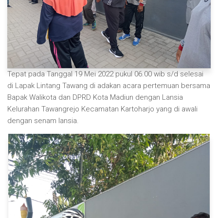
Tepat pada Tanggal 19 Mei 2022 pukul 06.00 wib s/d selesai
di Lapak Lintang Tawang di adakan acara pertemuan bersama
Bapak Walikota dan DPRD Kota Madiun dengan Lansia
Kelurahan Tawangrejo Kecamatan Kartoharjo yang di awali
dengan senam lansia.