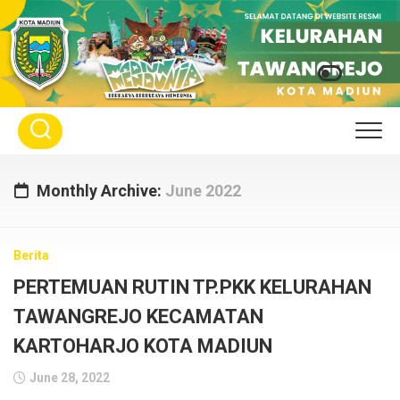
Skip
to
content
Monthly Archive:
June 2022
Berita
PERTEMUAN RUTIN TP.PKK KELURAHAN
TAWANGREJO KECAMATAN
KARTOHARJO KOTA MADIUN
June 28, 2022