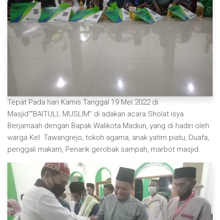
Tepat Pada hari Kamis Tanggal 19 Mei 2022 di
Masjid””BAITULL MUSLIM” di adakan acara Sholat isya
Berjamaah dengan Bapak Walikota Madiun, yang di hadiri oleh
warga Kel. Tawangrejo, tokoh agama, anak yatim piatu, Duafa,
penggali makam, Penarik gerobak sampah, marbot masjid.