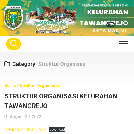
Skip
to
content
Category:
Struktur Organisasi
Berita
/
Struktur Organisasi
STRUKTUR ORGANISASI KELURAHAN
TAWANGREJO
August 29, 2022
PDF-BAGAN-ORGANISASI
Download